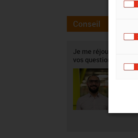
Conseil
Je me réjouis par av
vos questions
Teddy 
01
igus-i
Envo