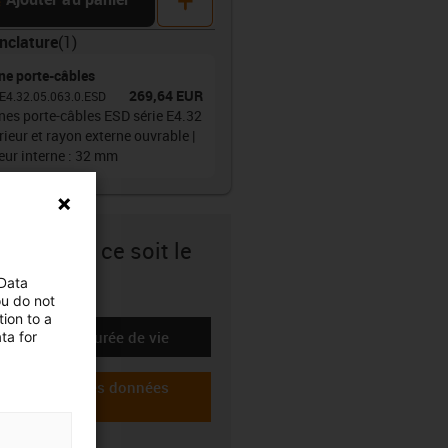
clature
(
1
)
ne porte-câbles
269,64 EUR
E4.32.05.063.0.ESD
nes porte-câbles ESD série E4.32
érieur et rayon externe ouvrable |
eur interne : 32 mm
sûr.e que ce soit le
 choix ?
 Data
ou do not
ion to a
Calcul de la durée de vie
ta for
-icon-lebensdauerrechner
Télécharger les données
-icon-cad-dateien
CAO