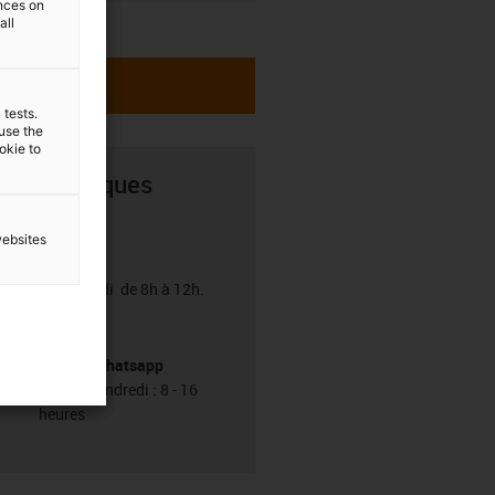
ences on
all
 tests.
 use the
ookie to
ils techniques
websites
8h.
emagne le samedi de 8h à 12h.
Service Whatsapp
Lundi - vendredi : 8 - 16
heures