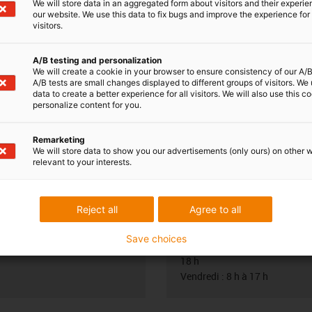
We will store data in an aggregated form about visitors and their experi
our website. We use this data to fix bugs and improve the experience for 
visitors.
A/B testing and personalization
We will create a cookie in your browser to ensure consistency of our A/B
A/B tests are small changes displayed to different groups of visitors. We
data to create a better experience for all visitors. We will also use this c
personalize content for you.
ance de répondre à
Livraisons et conse
Remarketing
Par téléphone
We will store data to show you our advertisements (only ours) on other 
HADJALI
relevant to your interests.
Du lundi au vendredi de 8h à 1
Permanence assurée par l'All
.49.84.95.63
con-phone
En ligne
Reject all
Agree to all
yer un e-mail
Chat disponible
Save choices
Du lundi au jeudi de 8 h à
18 h
Vendredi : 8 h à 17 h