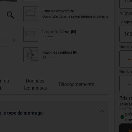
Principe d'ouverture
Alime
igus-icon-lupe
igus-icon-lupe
igus-icon-lupe
igus-icon-lupe
igus-icon-lupe
Ouverture dans le rayon interne et externe
Déport
Longue
Largeur intérieure [Bi]
50 mm
igus-icon-arrow-right
Nombre
Rayon de courbure [R]
-
63 mm
Nombre
-
on du
Données
Téléchargements
t
techniques
Prix t
14,98 E
plus TV
igus-icon-dr
et le type de montage:
prê
ouv
ca