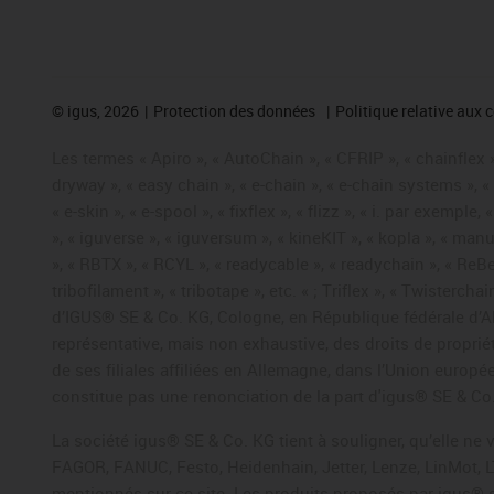
©
igus, 2026
Protection des données
Politique relative aux 
Les termes « Apiro », « AutoChain », « CFRIP », « chainflex »,
dryway », « easy chain », « e-chain », « e-chain systems », 
« e-skin », « e-spool », « fixflex », « flizz », « i. par exemple
», « iguverse », « iguversum », « kineKIT », « kopla », « man
», « RBTX », « RCYL », « readycable », « readychain », « ReBe
tribofilament », « tribotape », etc. « ; Triflex », « Twisterc
d’IGUS® SE & Co. KG, Cologne, en République fédérale d’All
représentative, mais non exhaustive, des droits de propr
de ses filiales affiliées en Allemagne, dans l’Union europ
constitue pas une renonciation de la part d'igus® SE & Co. 
La société igus® SE & Co. KG tient à souligner, qu’elle ne
FAGOR, FANUC, Festo, Heidenhain, Jetter, Lenze, LinMot, L
mentionnés sur ce site. Les produits proposés par igus® 