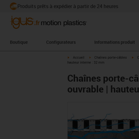
Produits prêts à expédier à partir de 24 heures
Boutique
Configurateurs
Informations produit
igus-icon-arrow-right
igus-icon-arrow-right
igu
Accueil
Chaînes porte-câbles
C
hauteur interne : 32 mm
Chaînes porte-câb
ouvrable | hauteu