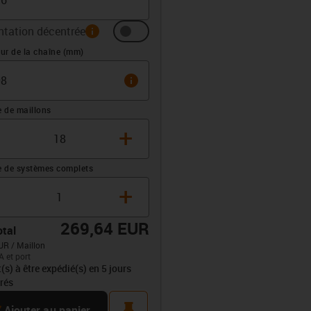
ntation décentrée
info
 (mm)
ur de la chaîne (mm)
info
 de maillons
+
 de systèmes complets
+
269,64 EUR
otal
UR / Maillon
A et port
opdown-up
t(s) à être expédié(s) en 5 jours
rés
rt
pin
Ajouter au panier