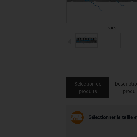
1 sur 5
igus-icon-arrow-left
Sélection de
Descripti
produits
produi
Sélectionner la taille 