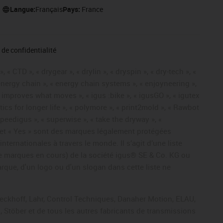
Langue:
Français
Pays:
France
de confidentialité
« CTD », « drygear », « drylin », « dryspin », « dry-tech », «
« energy chain », « energy chain systems », « enjoyneering »,
« igus improves what moves », « igus :bike », « igusGO », « igutex
tics for longer life », « polymore », « print2mold », « Rawbot
 speedigus », « superwise », « take the dryway », «
ros » et « Yes » sont des marques légalement protégées
ernationales à travers le monde. Il s’agit d’une liste
e marques en cours) de la société igus® SE & Co. KG ou
arque, d'un logo ou d'un slogan dans cette liste ne
Beckhoff, Lahr, Control Techniques, Danaher Motion, ELAU,
 Stöber et de tous les autres fabricants de transmissions