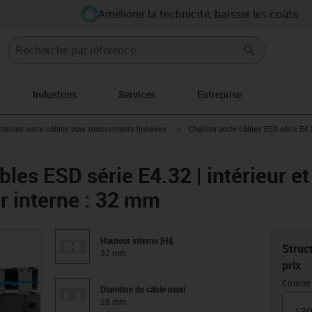
Améliorer la technicité, baisser les coûts
Industries
Services
Entreprise
s-icon-arrow-right
igus-icon-arrow-right
haînes porte-câbles pour mouvements linéaires
Chaînes porte-câbles ESD série E4.3
les ESD série E4.32 | intérieur e
r interne : 32 mm
Hauteur interne [Hi]
Struct
32 mm
prix
Course
Diamètre de câble maxi
28 mm