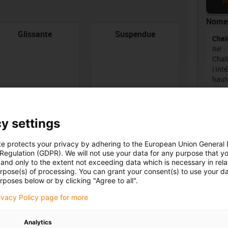
Nomen
con-check
Glissante
Suspendue
Chaî
Réf.
:
Chaî
| int
haut
y settings
Pas 
bon
te protects your privacy by adhering to the European Union General
d
rgeur intérieure [Bi]
Rayon de courbure [R]
 Regulation (GDPR). We will not use your data for any purpose that y
m]
[mm]
and only to the extent not exceeding data which is necessary in relat
urpose(s) of processing. You can grant your consent(s) to use your da
igus
rposes below or by clicking "Agree to all".
0
63
rivacy Policy page for more
igus
Analytics