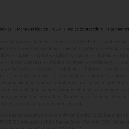
cookies
Mentions légales
CGV
Règles de procédure
Paramètres 
 « chainge », « chains for cranes », « ConProtect », « cradle-chain », 
« e-chains », « e-chain systems », « e-chain systems », « e-loop », 
, « ibow », « igear », « iglide », « iglidur », « igubal », « igumid », 
us », « motion plastics », « motion polymers », « motionary », « plas
L », « ReCyycle », « reguse », « robolink », « Rohbot », « savfe », «
hain », « Quand il se déplace, l’IGUS s’améliore », « Xirodur », « Xi
emagne ainsi que dans de nombreux autres pays et juridictions int
iété intellectuelle (par exemple, marques déposées ou demandes d
éenne, aux États-Unis et/ou dans d’autres pays. L'absence d'une m
KG à ses droits de propriété intellectuelle.
 vend pas de produits provenant d’Allen Bradley, B&R, Baumüller, 
Ti DRiVES, Mitsubishi, NUM, Parker, Bosch Rexroth, SEW, Siemens,
sont ceux de la société igus® SE & Co. KG.