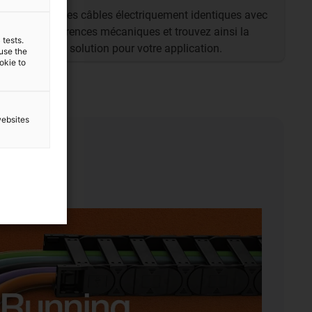
Trouvez les câbles électriquement identiques avec
des différences mécaniques et trouvez ainsi la
 tests.
meilleure solution pour votre application.
 use the
ookie to
websites