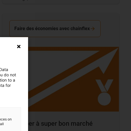
Faire des économies avec chainflex
 Data
ou do not
ion to a
ta for
ences on
De super à super bon marché
all