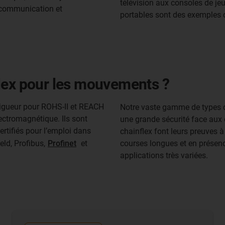
télévision aux consoles de je
 communication et
portables sont des exemples c
lex pour les mouvements ?
vigueur pour ROHS-II et REACH
Notre vaste gamme de types d
ectromagnétique. Ils sont
une grande sécurité face aux 
ertifiés pour l’emploi dans
chainflex font leurs preuves à
eld, Profibus,
Profinet
et
courses longues et en présenc
applications très variées.