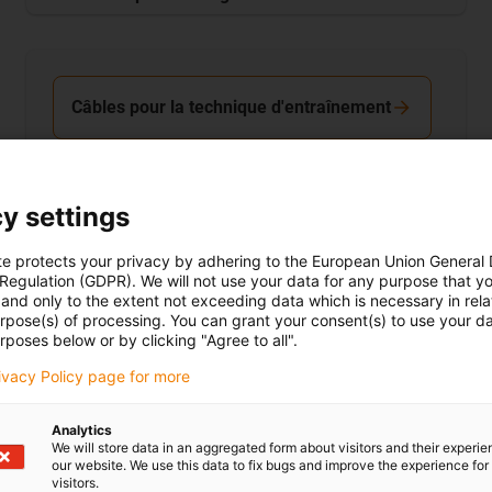
Câbles pour la technique d'entraînement
y settings
te protects your privacy by adhering to the European Union General
 Regulation (GDPR). We will not use your data for any purpose that y
and only to the extent not exceeding data which is necessary in relat
urpose(s) of processing. You can grant your consent(s) to use your da
rposes below or by clicking "Agree to all".
rivacy Policy page for more
Analytics
We will store data in an aggregated form about visitors and their experi
Drive Tech
our website. We use this data to fix bugs and improve the experience for 
visitors.