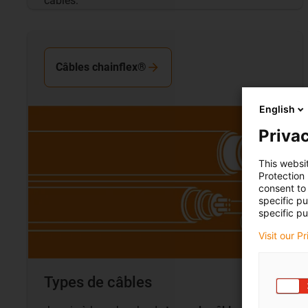
câbles.
Câbles chainflex®
English
Privac
This websi
Protection
consent to 
specific p
specific pu
Visit our P
Types de câbles