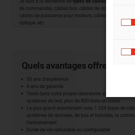
Je suis à la recherche de
types de câbles
: câbles
de commandes, câbles bus, câbles de données,
câbles de puissance pour moteurs, câbles fibre
optique, etc.
Quels avantages offrent nos 
30 ans d'expérience
4 ans de garantie
Testé dans notre propre laboratoire sur plus de 5.0
systèmes de test, plus de 800 tests en cours
Le plus grand assortiment avec 1.354 types de câbl
systèmes de données, de bus et hybrides, la comm
l'entraînement
Durée de vie calculable ou configurable