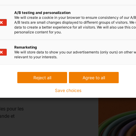
Les câbles chainflex m’intéressent,
en particulier
A/B testing and personalization
pour les technique d'entraînement
avec et sans
We will create a cookie in your browser to ensure consistency of our A/B
connecteur.
A/B tests are small changes displayed to different groups of visitors. We
data to create a better experience for all visitors. We will also use this c
personalize content for you.
Remarketing
We will store data to show you our advertisements (only ours) on other 
relevant to your interests.
câbles ?
Reject all
Agree to all
Save choices
00 m², 125
es pour les
ande et